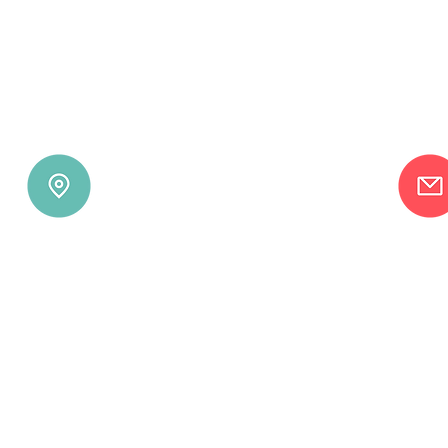
Besøks- og postadresse:
Bodø Fallskjermklubb
Rishaugveien 2
8070 Bodø
Faktura;
EHF: 983 546 471
faktura.bofsk@faktura.poweroffice.net