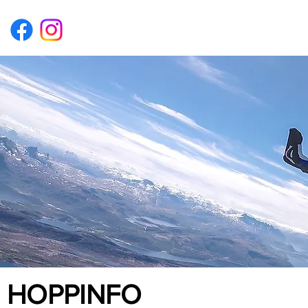
Hjem
Om oss
For ho
HOPPINFO